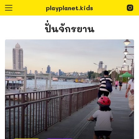
Skip
playplanet.kids
to
content
Search
for:
ปั่นจักรยาน
epage
Playplanet Kids
@playplanet.kids